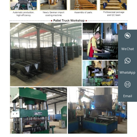
WeChat
WhatsAp
Email