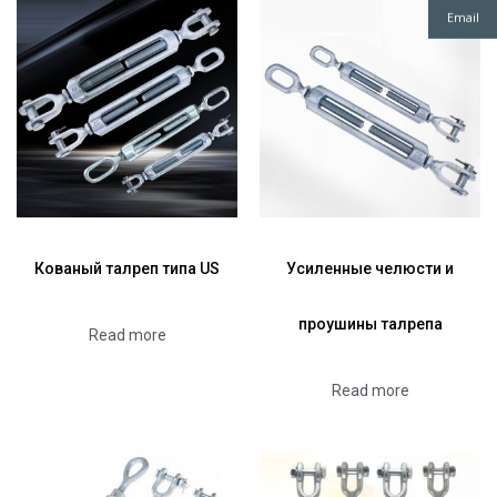
Email
Кованый талреп типа US
Усиленные челюсти и
проушины талрепа
Read more
Read more