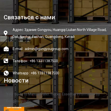
Связаться с нами
Адрес: Здание Gongyou, Huangqi Liulian North Village Road,
Dali, Nanhai, Foshan, Guangdong, Китай.
E-mail : admin@gongyougroup.com
Телефон : +86 13311387500
Whatsapp : +86 13311387500
Новости
Your Guide to Manual Pallet Trucks: Essential Information by
Gongyougroup