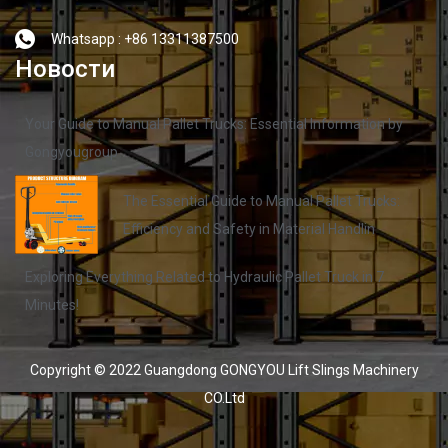
Whatsapp : +86 13311387500
Новости
Your Guide to Manual Pallet Trucks: Essential Information by
Gongyougroup
The Essential Guide to Manual Pallet Trucks:
Efficiency and Safety in Material Handlin
Exploring Everything Related to Hydraulic Pallet Truck in 7
Minutes!
Copyright © 2022 Guangdong GONGYOU Lift Slings Machinery
CO.Ltd